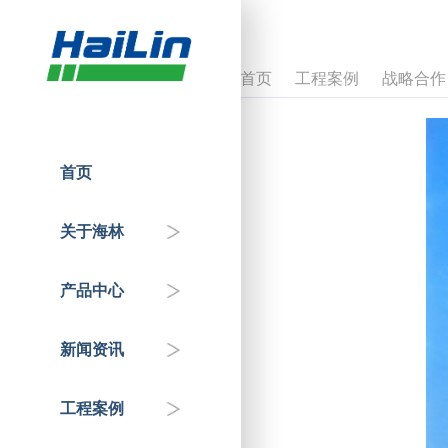
首页
工程案例
战略合作
首页
人才招聘
温控器
企业动态
国家重点工程
关于海林
企业介绍
控制器
政府机关
行业知识&专家分享
产品中心
联系我们
传感器
交通枢纽
新闻资讯
自控阀门
公共服务机构
工程案例
HAI平台
商业地产