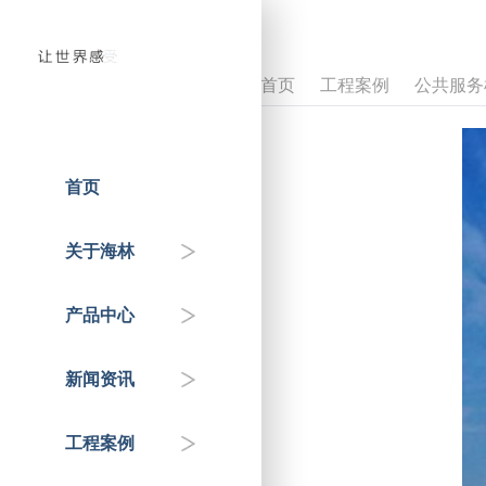
首页
工程案例
公共服务
首页
人才招聘
温控器
企业动态
国家重点工程
关于海林
企业介绍
控制器
政府机关
行业知识&专家分享
产品中心
联系我们
传感器
交通枢纽
新闻资讯
自控阀门
公共服务机构
工程案例
HAI平台
商业地产