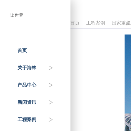
首页
工程案例
国家重点
首页
人才招聘
温控器
企业动态
国家重点工程
关于海林
企业介绍
控制器
政府机关
行业知识&专家分享
产品中心
联系我们
传感器
交通枢纽
新闻资讯
自控阀门
公共服务机构
工程案例
HAI平台
商业地产