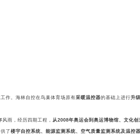
幕式工作。海林自控在鸟巢体育场原有
采暖温控器
的基础上进行
升
年
风雨，经历四期工程，
从2008年奥运会到奥运博物馆、文化创
提供了
楼宇自控系统、能源监测系统、空气质量监测系统及温控