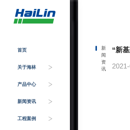
新
“新
首页
闻
人才招聘
温控器
企业动态
国家重点工程
资
2021-
关于海林
讯
企业介绍
控制器
政府机关
行业知识&专家分享
产品中心
联系我们
传感器
交通枢纽
新闻资讯
自控阀门
公共服务机构
工程案例
HAI平台
商业地产