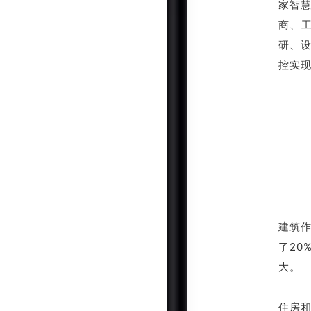
家智
商、
研、设
控实
建筑
了20
大。
住房