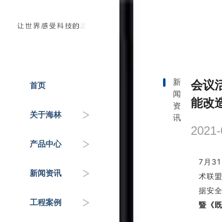
新
会议
首页
闻
人才招聘
温控器
企业动态
国家重点工程
能改
资
关于海林
讯
企业介绍
控制器
政府机关
行业知识&专家分享
2021-
产品中心
联系我们
传感器
交通枢纽
7月3
新闻资讯
术联
自控阀门
公共服务机构
据安
工程案例
HAI平台
商业地产
暨《