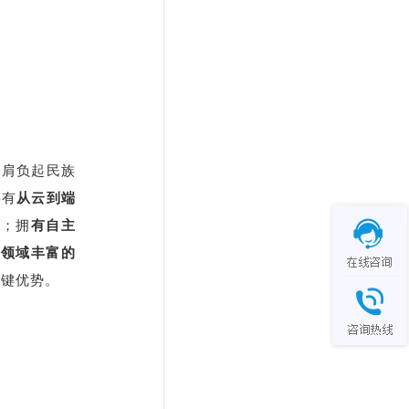
是肩负起民族
要有
从云到端
件
；拥
有自主
通领域丰富的
关键优势。