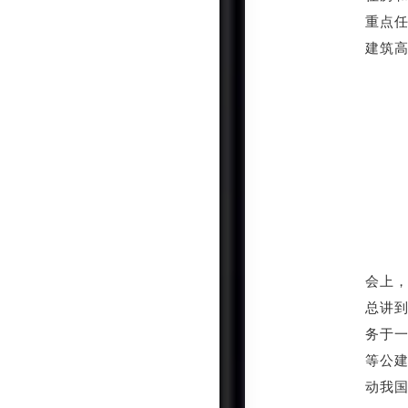
重点
建筑
会上
总讲
务于
等公
动我