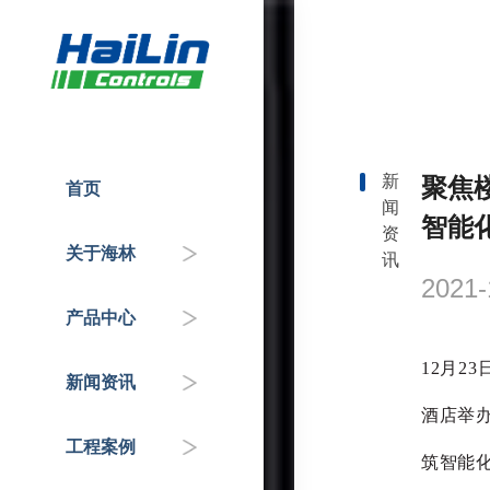
新
聚焦楼
首页
闻
人才招聘
温控器
企业动态
国家重点工程
智能
资
关于海林
讯
企业介绍
控制器
政府机关
行业知识&专家分享
2021-
产品中心
联系我们
传感器
交通枢纽
12月2
新闻资讯
自控阀门
公共服务机构
酒店举
工程案例
HAI平台
商业地产
筑智能