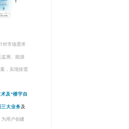
，针对市场需求
耗监测、能源
方案，实现按需
”技术及“楼宇自
居三大业务
及
，为用户创建