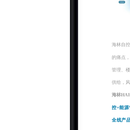
海林自
的痛点，
管理、
供给，
海林
HA
控+能源
全线产