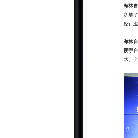
海林
参加
控行
海林
楼宇
术、