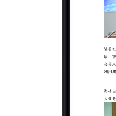
随着
康、
会带
利用
海林自
大业务