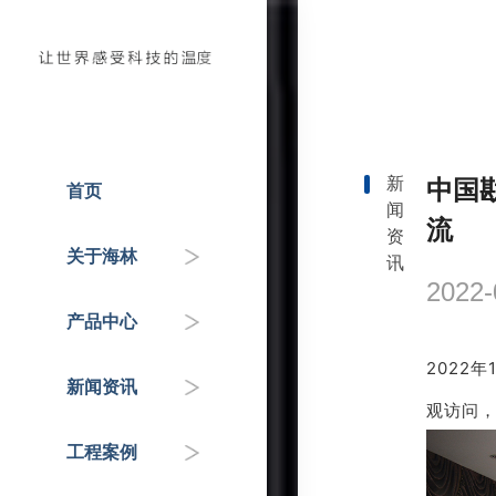
新
中国
首页
闻
人才招聘
温控器
企业动态
国家重点工程
流
资
关于海林
讯
企业介绍
控制器
政府机关
行业知识&专家分享
2022-
产品中心
联系我们
传感器
交通枢纽
2022
新闻资讯
自控阀门
公共服务机构
观访问
工程案例
HAI平台
商业地产