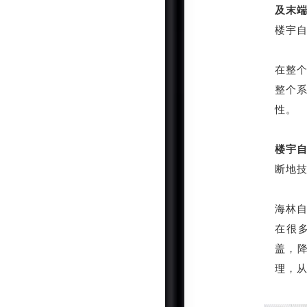
及末端
楼宇
在整个
整个
性。
楼宇
断地
海林
在很
盖，
理，