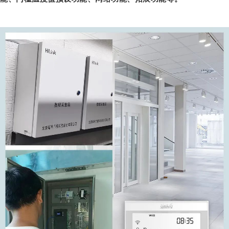
中
心
项
目
位
于
衡
阳
市
衡
州
大
道