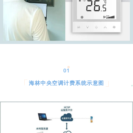
以
北
，
蒸
水
南
01
路
以
海林中央空调计费系统示意图
东
，
曙
光