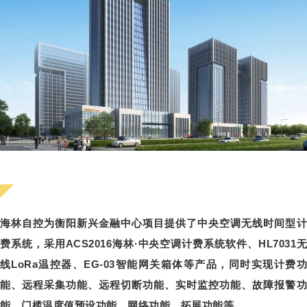
新
海林自控为衡阳新兴金融中心项目提供了中央空调无线时间型计
兴
费系统，采用ACS2016海林·中央空调计费系统软件、HL7031无
金
线LoRa温控器、EG-03智能网关箱体等产品，同时实现计费功
融
能、远程采集功能、远程切断功能、实时监控功能、故障报警功
能、门槛温度值预设功能、网络功能、拓展功能等。