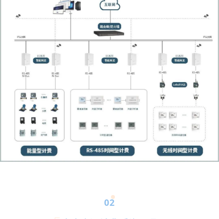
路
以
南
。
工
程
规
划
总
用
地
1
02
0