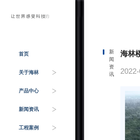
新
海林
首页
闻
人才招聘
温控器
企业动态
国家重点工程
资
2022-
关于海林
讯
企业介绍
控制器
政府机关
行业知识&专家分享
产品中心
联系我们
传感器
交通枢纽
新闻资讯
自控阀门
公共服务机构
工程案例
HAI平台
商业地产