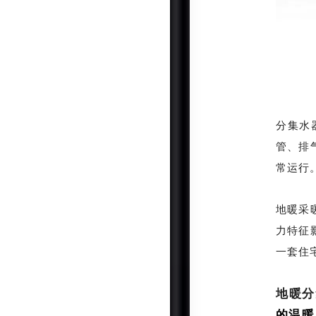
分集水
管、排
常运行
地暖采
力特征
一套住
地暖分
的温暖