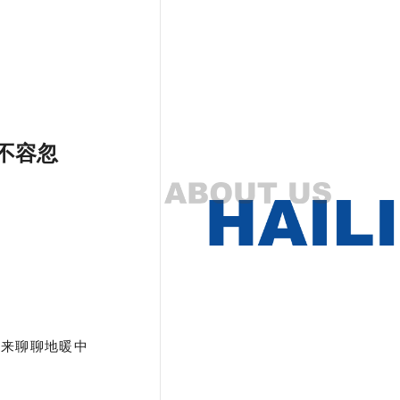
不容忽
也
来聊聊
地暖中