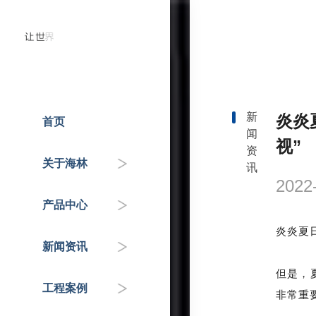
新
炎炎
首页
闻
人才招聘
温控器
企业动态
国家重点工程
视”
资
关于海林
讯
企业介绍
控制器
政府机关
行业知识&专家分享
2022
产品中心
联系我们
传感器
交通枢纽
炎炎夏
新闻资讯
自控阀门
公共服务机构
但是，
工程案例
HAI平台
商业地产
非常
重