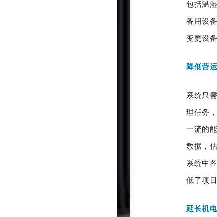
包括温
备用设
变更设备
降低营
系统只
理任务
一流的
数据，
系统中
低了项
延长机