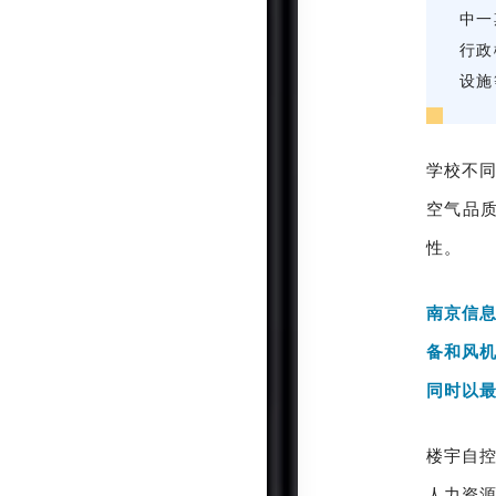
中一
行政
设施
学校
不
空气品
性
。
南京信
备和风
同时以
楼宇自
人力资