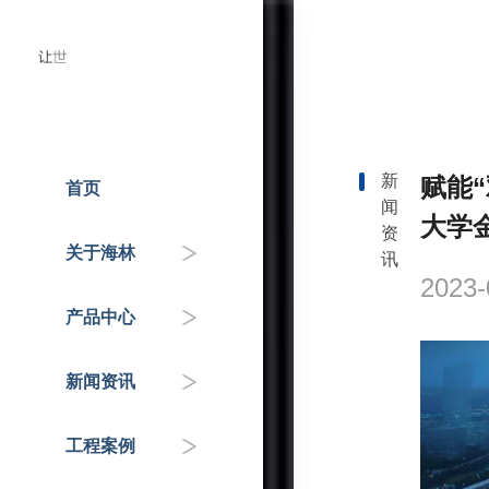
新
赋能
首页
闻
人才招聘
温控器
企业动态
国家重点工程
大学
资
关于海林
讯
企业介绍
控制器
政府机关
行业知识&专家分享
2023-
产品中心
联系我们
传感器
交通枢纽
新闻资讯
自控阀门
公共服务机构
工程案例
HAI平台
商业地产