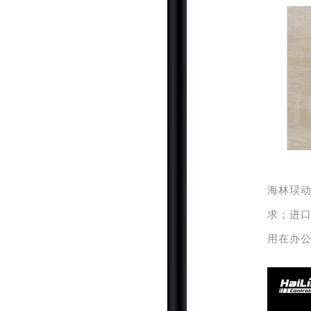
海林
㻏
求
；
进
用在办