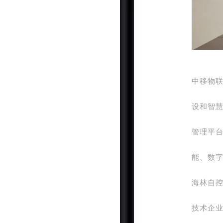
中移物
设和智
管理平
能、数
海林自
技术企业