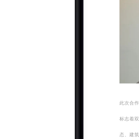
此次合
标志着
态、建