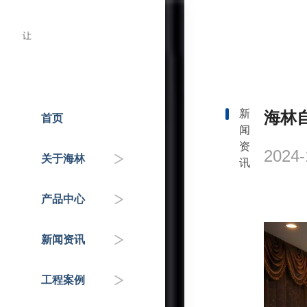
新
海林
首页
闻
人才招聘
温控器
企业动态
国家重点工程
资
2024-
关于海林
讯
企业介绍
控制器
政府机关
行业知识&专家分享
产品中心
联系我们
传感器
交通枢纽
新闻资讯
自控阀门
公共服务机构
工程案例
HAI平台
商业地产