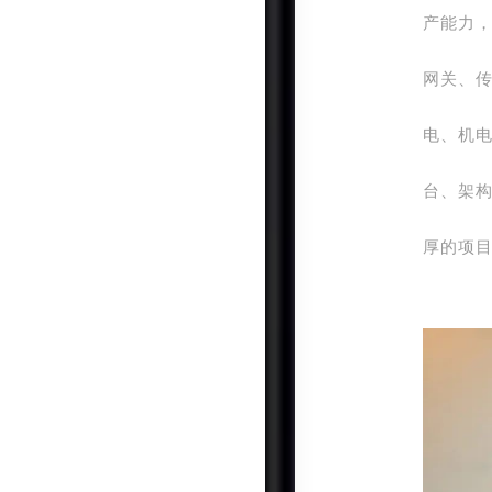
产能力，
网关、
电、机
台、架
厚的项