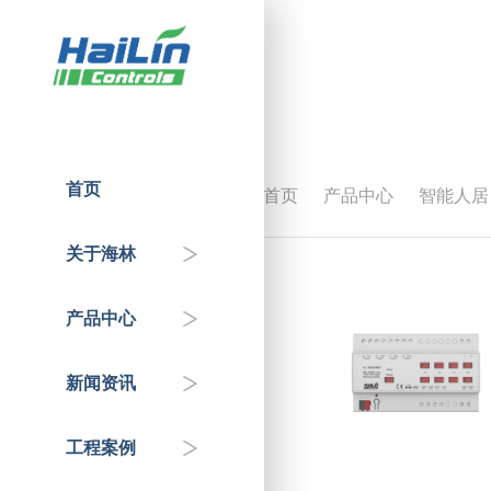
首页
首页
产品中心
智能人居
人才招聘
温控器
企业动态
国家重点工程
关于海林
企业介绍
控制器
政府机关
行业知识&专家分享
产品中心
联系我们
传感器
交通枢纽
新闻资讯
自控阀门
公共服务机构
工程案例
HAI平台
商业地产