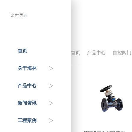
首页
首页
产品中心
自控阀门
人才招聘
温控器
企业动态
国家重点工程
关于海林
企业介绍
控制器
政府机关
行业知识&专家分享
产品中心
联系我们
传感器
交通枢纽
新闻资讯
自控阀门
公共服务机构
工程案例
HAI平台
商业地产