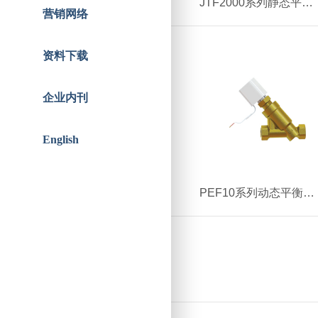
JTF2000系列静态平衡阀（DN15-DN600）
智能人居
战略合作
营销网络
资料下载
企业内刊
English
PEF10系列动态平衡电动调节阀PEF1001-T（DN20-DN25）